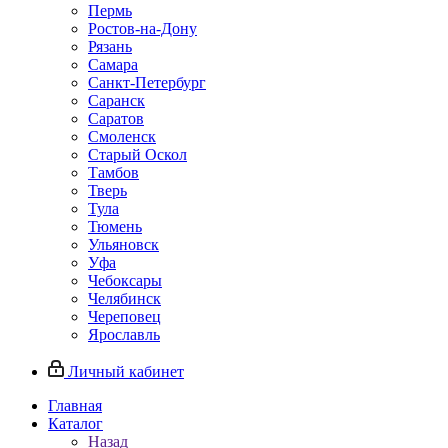
Пермь
Ростов‑на‑Дону
Рязань
Самара
Санкт‑Петербург
Саранск
Саратов
Смоленск
Старый Оскол
Тамбов
Тверь
Тула
Тюмень
Ульяновск
Уфа
Чебоксары
Челябинск
Череповец
Ярославль
Личный кабинет
Главная
Каталог
Назад